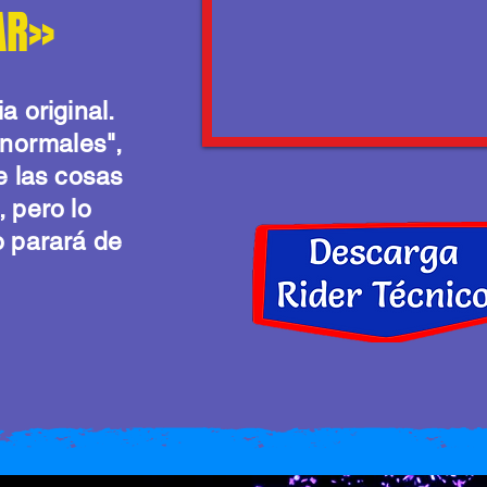
FAR»
a original.
anormales",
e las cosas
 pero lo
o parará de