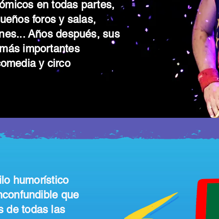
ómicos en todas partes,
ueños foros y salas,
nes... Años después, sus
 más importantes
 comedia y circo
o humorístico
inconfundible que
s de todas las