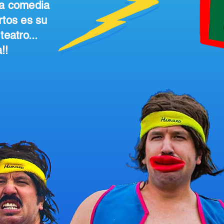
La comedia
rtos es su
teatro...
!!