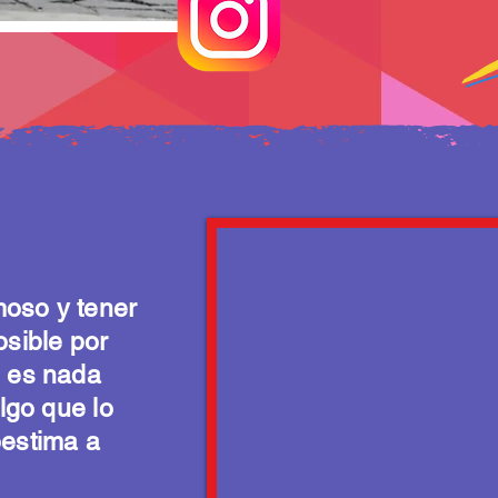
moso y tener
osible por
o es nada
algo que lo
oestima a